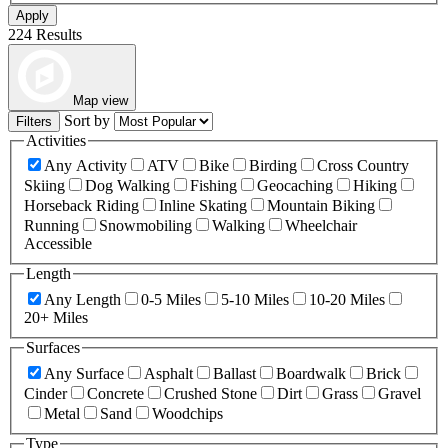
Apply
224 Results
Map view
Sort by
Filters
Activities
Any Activity
ATV
Bike
Birding
Cross Country
Skiing
Dog Walking
Fishing
Geocaching
Hiking
Horseback Riding
Inline Skating
Mountain Biking
Running
Snowmobiling
Walking
Wheelchair
Accessible
Length
Any Length
0-5 Miles
5-10 Miles
10-20 Miles
20+ Miles
Surfaces
Any Surface
Asphalt
Ballast
Boardwalk
Brick
Cinder
Concrete
Crushed Stone
Dirt
Grass
Gravel
Metal
Sand
Woodchips
Type