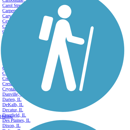
Carbondale, IL
Carol Stream, IL
Carpentersville, IL
Cary, IL
Centralia, IL
Champaign, IL
Channahon, IL
Charleston, IL
Chatham, IL
Chicago, IL
Chicago Heights, IL
Chicago Ridge, IL
Cicero, IL
Collinsville, IL
Country Club Hills, IL
Crest Hill, IL
Crestwood, IL
Crystal Lake, IL
Danville, IL
Darien, IL
DeKalb, IL
Decatur, IL
Deerfield, IL
Hiking
Des Plaines, IL
Dixon, IL