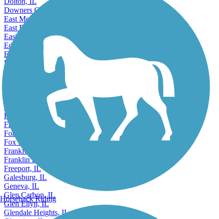
Dolton, IL
Downers Grove, IL
East Moline, IL
East Peoria, IL
East Saint Louis, IL
Edwardsville, IL
Effingham, IL
Elgin, IL
Elk Grove Village, IL
Elmhurst, IL
Elmwood Park, IL
Evanston, IL
Evergreen Park, IL
Fairview Heights, IL
Flossmoor, IL
Forest Park, IL
Fox Lake, IL
Frankfort, IL
Franklin Park, IL
Freeport, IL
Galesburg, IL
Geneva, IL
Glen Carbon, IL
Horseback Riding
Glen Ellyn, IL
Glendale Heights, IL