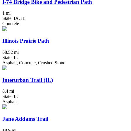
I-74 Bridge Bike and Pedestrian Path
1 mi
State: IA, IL
Concrete
Illinois Prairie Path
58.52 mi
State: IL
Asphalt, Concrete, Crushed Stone
Interurban Trail (IL)
8.4 mi
State: IL
Asphalt
Jane Addams Trail
18.9 mi