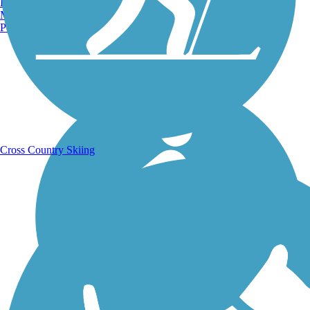
Burlington, VT
Manchester, NH
Portland, ME
Running Trails
Cross Country Skiing