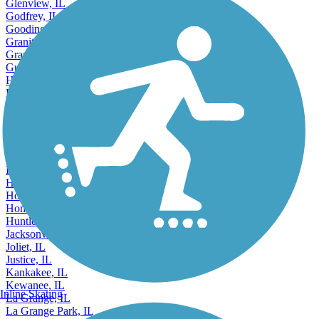
Glenview, IL
Godfrey, IL
Goodings Grove, IL
Granite City, IL
Grayslake, IL
Gurnee, IL
Hanover Park, IL
Harrisburg, IL
Harvard, IL
Harvey, IL
Hazel Crest, IL
Herrin, IL
Hickory Hills, IL
Highland Park, IL
Hinsdale, IL
Hoffman Estates, IL
Homewood, IL
Huntley, IL
Jacksonville, IL
Joliet, IL
Justice, IL
Kankakee, IL
Kewanee, IL
Inline Skating
La Grange, IL
La Grange Park, IL