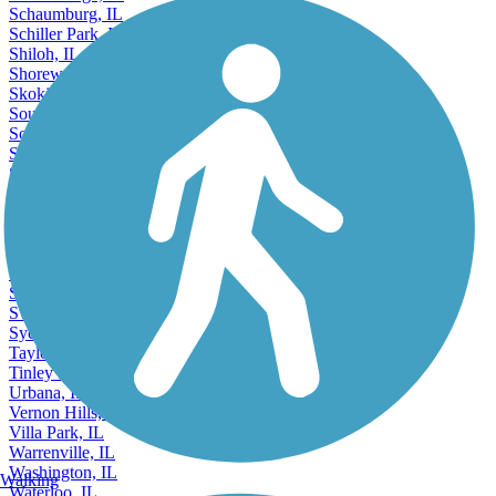
Schaumburg, IL
Schiller Park, IL
Shiloh, IL
Shorewood, IL
Skokie, IL
South Elgin, IL
South Holland, IL
Springfield, IL
St Charles, IL
St. Charles, IL
Steger, IL
Sterling, IL
Streamwood, IL
Streator, IL
Summit, IL
Swansea, IL
Sycamore, IL
Taylorville, IL
Tinley Park, IL
Urbana, IL
Vernon Hills, IL
Villa Park, IL
Warrenville, IL
Washington, IL
Walking
Waterloo, IL