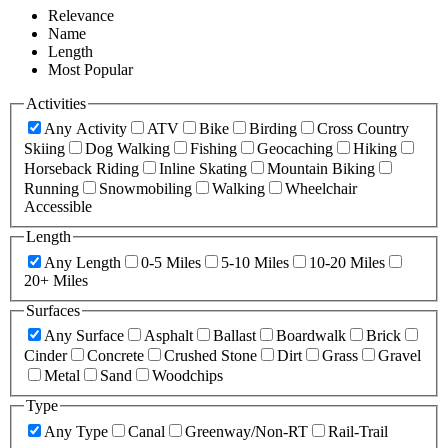
Relevance
Name
Length
Most Popular
Activities
Any Activity
ATV
Bike
Birding
Cross Country
Skiing
Dog Walking
Fishing
Geocaching
Hiking
Horseback Riding
Inline Skating
Mountain Biking
Running
Snowmobiling
Walking
Wheelchair
Accessible
Length
Any Length
0-5 Miles
5-10 Miles
10-20 Miles
20+ Miles
Surfaces
Any Surface
Asphalt
Ballast
Boardwalk
Brick
Cinder
Concrete
Crushed Stone
Dirt
Grass
Gravel
Metal
Sand
Woodchips
Type
Any Type
Canal
Greenway/Non-RT
Rail-Trail