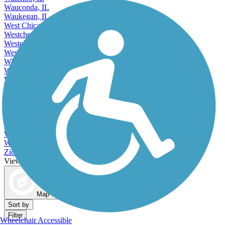
Wauconda, IL
Waukegan, IL
West Chicago, IL
Westchester, IL
Western Springs, IL
Westmont, IL
Wheaton, IL
Wheeling, IL
Wilmette, IL
Winfield, IL
Winnetka, IL
Wood Dale, IL
Wood River, IL
Woodridge, IL
Woodstock, IL
Worth, IL
Zion, IL
View More Cities in Illinois
View fewer Cities in Illinois
Map view
Sort by
Filter
Wheelchair Accessible